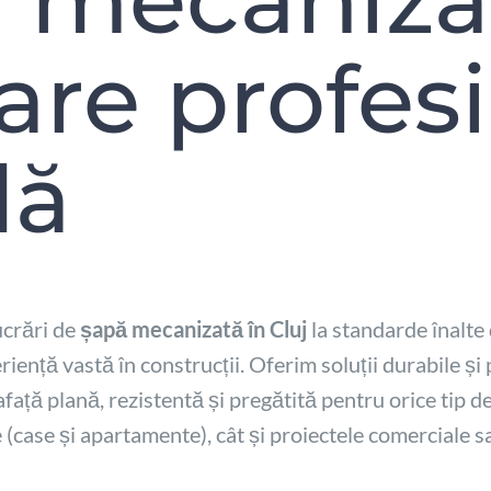
are profesi
dă
ucrări de
șapă mecanizată în Cluj
la standarde înalte
riență vastă în construcții. Oferim soluții durabile și 
față plană, rezistentă și pregătită pentru orice tip de
e (case și apartamente), cât și proiectele comerciale s