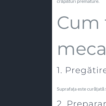
crăpături premature.
Cum 
mecan
1. Pregătir
Suprafața este curățată
2. Prepara