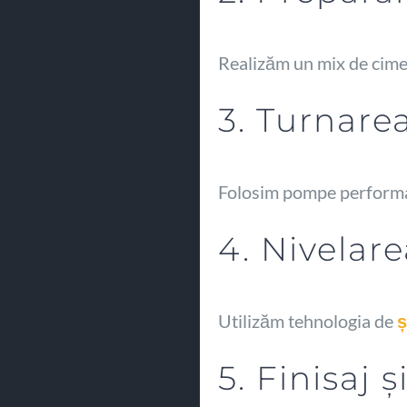
Realizăm un mix de ciment
3. Turnare
Folosim pompe performan
4. Nivelare
Utilizăm tehnologia de
ș
5. Finisaj ș