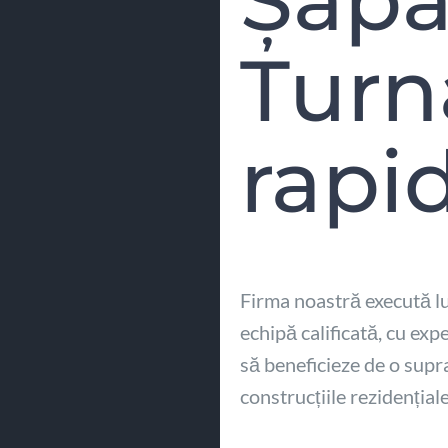
Turn
rapi
Firma noastră execută l
echipă calificată, cu expe
să beneficieze de o supra
construcțiile rezidențial