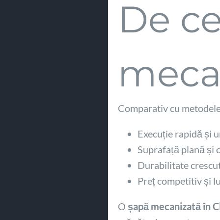
De ce
mecan
Comparativ cu metodele 
Execuție rapidă și u
Suprafață plană și 
Durabilitate crescută
Preț competitiv și l
O
șapă mecanizată în C