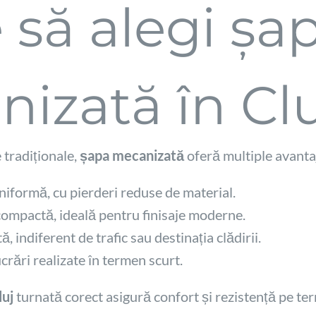
 să alegi șa
izată în Cl
tradiționale,
șapa mecanizată
oferă multiple avanta
niformă, cu pierderi reduse de material.
compactă, ideală pentru finisaje moderne.
, indiferent de trafic sau destinația clădirii.
ucrări realizate în termen scurt.
luj
turnată corect asigură confort și rezistență pe ter