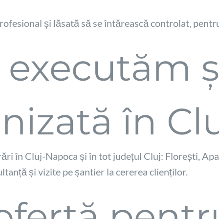
rofesional și lăsată să se întărească controlat, pent
 executăm 
izată în Cl
i în Cluj-Napoca și în tot județul Cluj: Florești, Apah
anță și vizite pe șantier la cererea clienților.
ofertă pentr