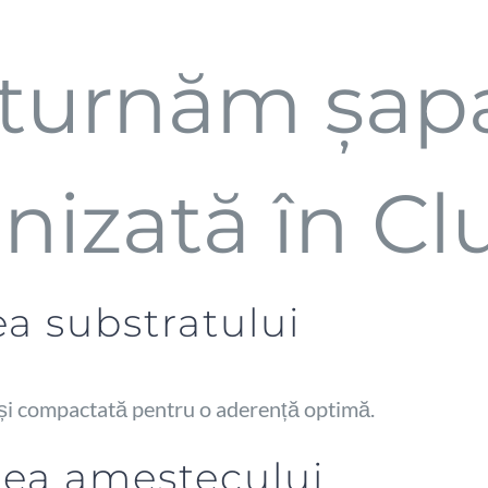
turnăm șap
izată în Clu
ea substratului
 și compactată pentru o aderență optimă.
rea amestecului