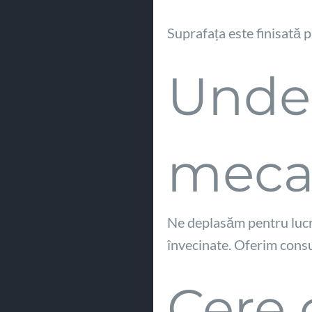
Suprafața este finisată p
Unde
mecan
Ne deplasăm pentru lucrăr
învecinate. Oferim consult
Cere 