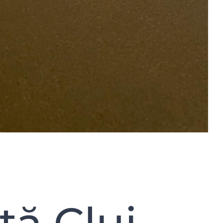
ă Cluj –