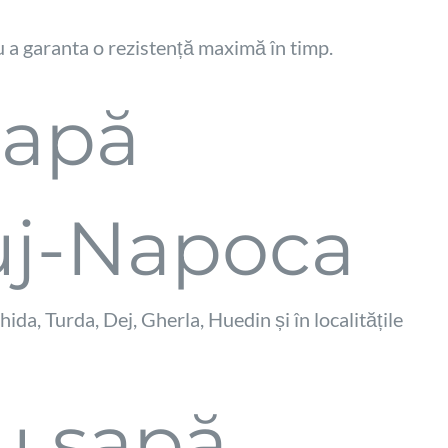
ru a garanta o rezistență maximă în timp.
șapă
uj-Napoca
ida, Turda, Dej, Gherla, Huedin și în localitățile
u șapă