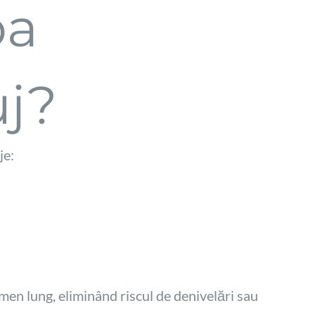
pa
uj?
je:
men lung, eliminând riscul de denivelări sau