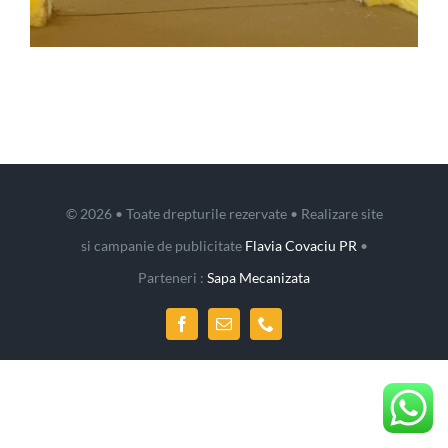
Ce este sapa mecanizata?
Contact
© 2026 • Toate drepturile rezervate • Realizare site
si campanie de publicitate
Flavia Covaciu PR
•
Parteneri :
Sapa Mecanizata